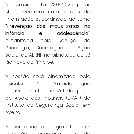
No próximo dia 
23.04.2025
 pelas 
14:00
 decorrerá uma sessão de 
informação subordinada ao tema 
"Prevenção dos maus-tratos na 
infância e adolescência"
, 
organizada pelo Serviço de 
Psicologia, Orientação e Ação 
Social do AERNP na biblioteca da EB 
Rio Novo do Príncipe.
A sessão será dinamizada pela 
psicóloga Ana Almeida, que 
colabora na Equipa Multidisciplinar 
de Apoio aos Tribunais (EMAT) do 
instituto da Segurança Social, em 
Aveiro.
A participação é gratuita, com 
inscrição obrigatória. Link de 