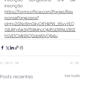
inscrição:
https://forms.office.com/Pages/Res
ponsePage.aspx?
id=hy2GNc6mGkyOtFHkPW_ti5vvYEQ
GBJRFn5jk3HT58MhUQjM5SERRNUZBSE
hSVEtCMk9XQ0daWjVQRi4u
Ver tudo
Posts recentes