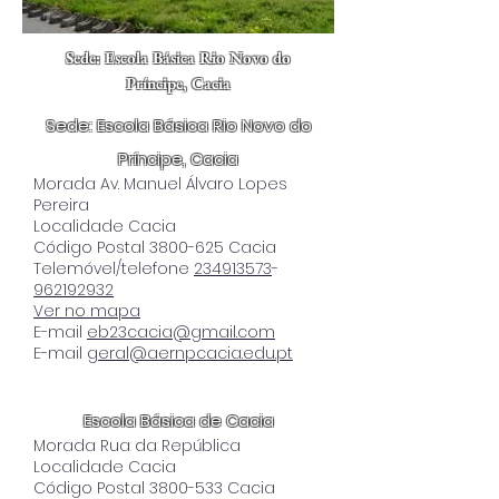
Sede: Escola Básica Rio Novo do
Príncipe, Cacia
Sede: Escola Básica Rio Novo do
Príncipe, Cacia
Morada Av. Manuel Álvaro Lopes
Pereira
Localidade Cacia
Código Postal 3800-625 Cacia
Telemóvel/telefone
234913573
-
962192932
Ver no mapa
E-mail
eb23cacia@gmail.com
E-mail
geral@aernpcacia.edu.pt
Escola Básica de Cacia
Morada Rua da República
Localidade Cacia
Código Postal 3800-533 Cacia