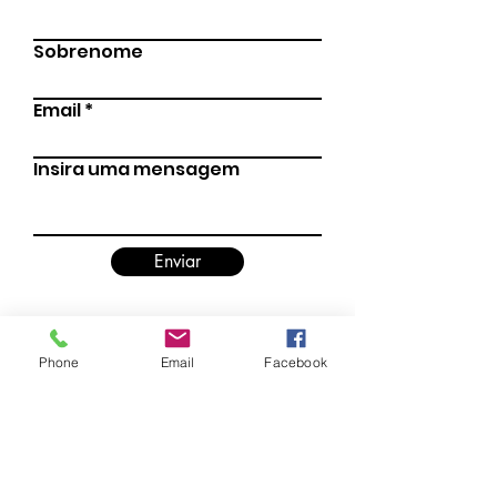
Sobrenome
Email
Insira uma mensagem
Enviar
Phone
Email
Facebook
Agrupamento de Escolas
Rio Novo do Príncipe - Cacia