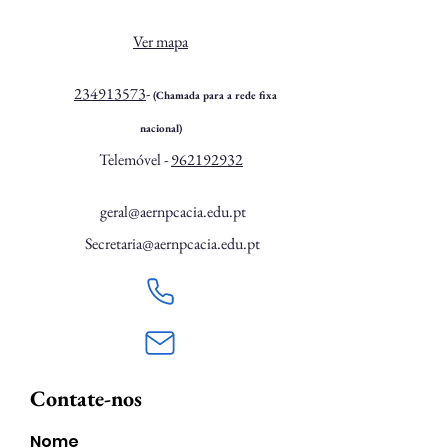
Ver mapa
234913573
-
(Chamada para a rede fixa
nacional)
Telemóvel -
962192932
geral@aernpcacia.edu.pt
Secretaria@aernpcacia.edu.pt
Contate-nos
Nome