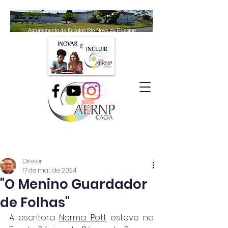
Diretor
17 de mai. de 2024
"O Menino Guardador
de Folhas"
A escritora 
Norma Pott
 esteve na 