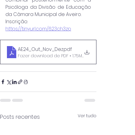
Psicóloga da Divisão de Educação 
da Câmara Municipal de Aveiro.
Inscrição:  
https://tinyurl.com/623ch3zp
AE24_Out_Nov_Dez
.pdf
Fazer download de PDF • 1.75MB
Ver tudo
Posts recentes