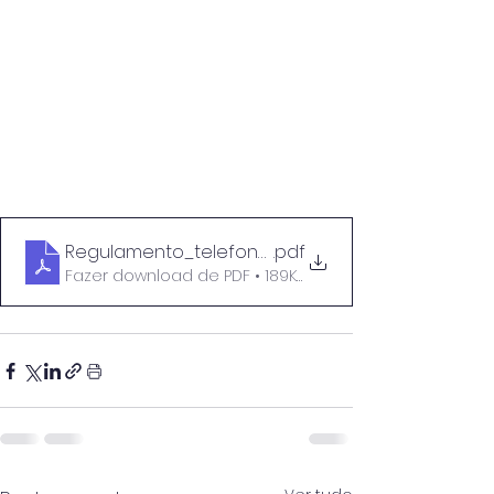
Regulamento_telefones_smartwatch_VF
.pdf
Fazer download de PDF • 189KB