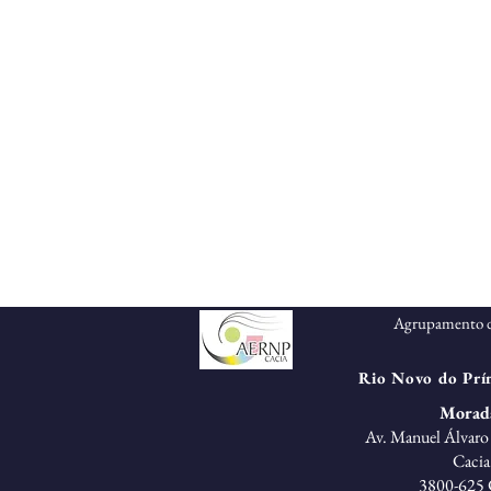
Agrupamento d
Rio Novo do Prín
Morad
Av. Manuel Álvaro 
Cacia
3800-625 