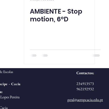
AMBIENTE - Stop
motion, 6°D
e Escolas
Contactos:
234913573
cipe - Cacia
962192932
a:
Lopes Pereira
geral@aernpcacia.edu.pt
Cacia