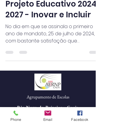
Projeto Educativo 2024-
2027 - Inovar e Incluir
No dia em que se assinala o primeiro
ano de mandato, 25 de julho de 2024, é
com bastante satisfação que
apresento a toda a Comunidade o...
Agrupamento de Escolas
Rio Novo do Príncipe - Cacia
Morada:
Phone
Email
Facebook
Av. Manuel Álvaro Lopes Pereira
Cacia
3800-625 Cacia