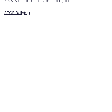
SPO.AS
 de outubro. Nesta edição:
STOP Bullying