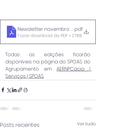
Newsletter novembro 25
.pdf
Fazer download de PDF • 271KB
Todas as edições ficarão 
disponíveis na página do 
SPO.AS
 do 
Agrupamento em 
AERNPCacia | 
Serviços | SPOAS
.
Ver tudo
Posts recentes