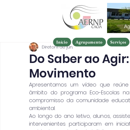
Início
Agrupamento
Serviços
Início
Agrupamento
Serviços
Início
Agrupamento
Serviços
Diretor
11 de jun.
Do Saber ao Agir
Movimento
Apresentamos um vídeo que reúne 
âmbito do programa Eco-Escolas na E
compromisso da comunidade educativ
ambiental.
Ao longo do ano letivo, alunos, assist
intervenientes participaram em inic