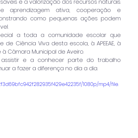
veis e a valorização dos recursos naturais. 
 aprendizagem ativa, cooperação e 
emonstrando como pequenas ações podem 
vel.
ecial a toda a comunidade escolar que 
de Ciência Viva desta escola, à APEEAE, à  
 à Câmara Municipal de Aveiro.
sistir e a conhecer parte do trabalho 
uar a fazer a diferença no dia a dia.
72f3d69bfc942f282935f429e42235f/1080p/mp4/file.