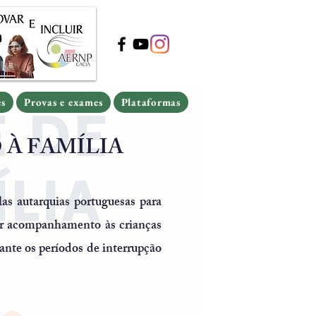
s
Provas e exames
Plataformas
s
Provas e exames
Plataformas
es
Provas e exames
Plataformas
 À FAMÍLIA
s autarquias portuguesas para
nar acompanhamento às crianças
rante os períodos de interrupção