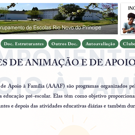
Doc. Estruturantes
Outros Doc.
Autoavaliação
Clube
Doc. Estruturantes
Outros Doc.
Autoavaliação
Clube
Doc. Estruturantes
Outros Doc.
Autoavaliação
Club
S DE ANIMAÇÃO E DE APOIO
 de Apoio à Família (AAAF) são programas organizados pela
na educação pré-escolar. Elas têm como objetivo proporcio
, antes e depois das atividades educativas diárias e também du