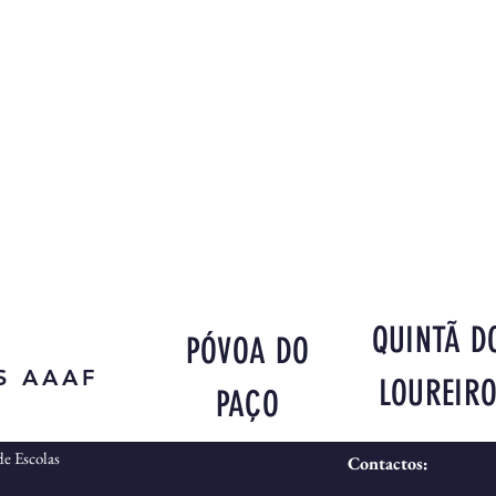
QUINTÃ D
PÓVOA DO
S AAAF
LOUREIR
PAÇO
e Escolas
Contactos: