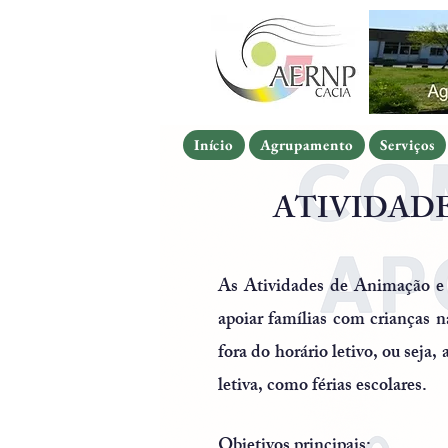
Início
Agrupamento
Serviços
Início
Agrupamento
Serviços
Início
Agrupamento
Serviços
ATIVIDADE
​As Atividades de Animação e
apoiar famílias com crianças 
fora do horário letivo, ou seja
letiva, como férias escolares.
Objetivos principais: