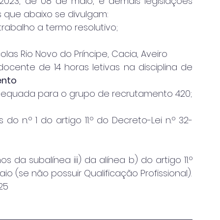
/2023, de 08 de maio, e demais legislações 
s que abaixo se divulgam:
trabalho a termo resolutivo;
las Rio Novo do Príncipe, Cacia, Aveiro 
: Serviço docente de 14 horas letivas na disciplina de 
ento
adequada para o grupo de recrutamento 420;
do n.º 1 do artigo 11.º do Decreto-Lei n.º 32-
da subalínea iii) da alínea b) do artigo 11.º 
io (se não possuir Qualificação Profissional).
025