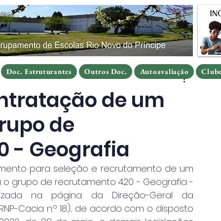
Doc. Estruturantes
Outros Doc.
Autoavaliação
Clube
Doc. Estruturantes
Outros Doc.
Autoavaliação
Clube
Doc. Estruturantes
Outros Doc.
Autoavaliação
Club
ontratação de um
rupo de
0 - Geografia
imento para seleção e recrutamento de um 
o grupo de recrutamento 420 - Geografia - 
ilizada na página da Direção-Geral da 
RNP-Cacia n.º 18), de acordo com o disposto 