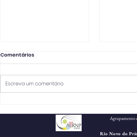
Critérios para
Critérios 
Comentários
contratação de um
contrata
docente para o grupo de
docente p
Informa-se que está aberto o
Informa-se 
recrutamento 550 -
recrutame
procedimento para seleção
procedimen
Escreva um comentário
Informática
Educação 
e recrutamento de um
e recrutam
Religiosa 
docente (contratação de
docente (c
escola) para o grupo de
escola) par
recrutamento...
recrutamento
Agrupamento d
Rio Novo do Prín