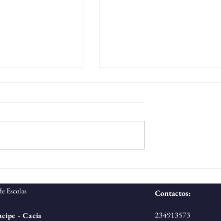
para
Critérios para
ção de um
contratação de um
ara o grupo de
docente para o grupo 
que está aberto o
Informa-se que está abert
nto 290 -
recrutamento 110 - 1º
to para seleção
procedimento para seleçã
Moral e
ciclo do ensino básico
ento de um
e recrutamento de um
Católica
ontratação de
docente (contratação de
a o grupo de
escola) para o grupo de
...
recrutamento...
e Escolas
Contactos:
234913573
cipe - Cacia