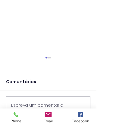
Comentários
Escreva um comentário
Calendário Escolar
Concurso par
2026/2027
Técnico Super
Phone
Email
Facebook
Psicólogo