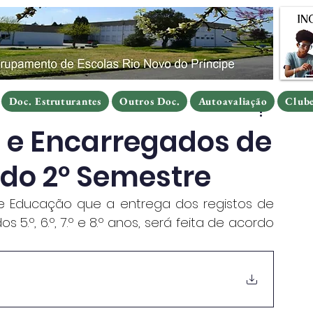
Doc. Estruturantes
Outros Doc.
Autoavaliação
Clube
Doc. Estruturantes
Outros Doc.
Autoavaliação
Clube
Doc. Estruturantes
Outros Doc.
Autoavaliação
Club
 e Encarregados de
 do 2º Semestre
e Educação que a entrega dos registos de 
5.º, 6.º, 7.º e 8.º anos, será feita de acordo 