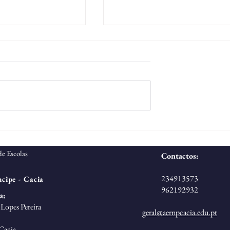
para Técnico
Concurso para Técnico
 Psicólogo
Superior - Técnico de
e Escolas
Serviço Social
Contactos:
234913573
cipe - Cacia
962192932
a:
Lopes Pereira
geral@aernpcacia.edu.pt
Cacia