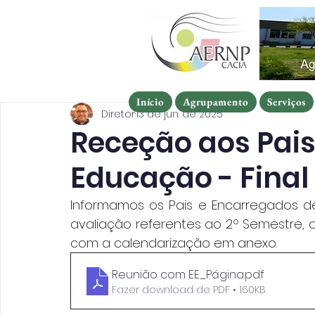
Início
Agrupamento
Serviços
Início
Agrupamento
Serviços
Início
Agrupamento
Serviços
Diretor
13 de jun. de 2025
Receção aos Pais
Educação - Final
Informamos os Pais e Encarregados d
avaliação referentes ao 2º Semestre, dos 
com a calendarização em anexo.
Reunião com EE_Página
.pdf
Fazer download de PDF • 160KB