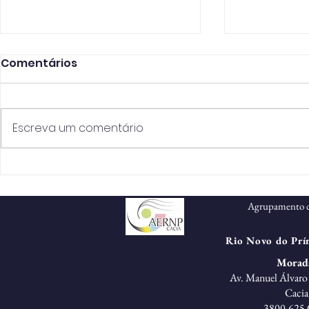
Comentários
Escreva um comentário
Calendário Escolar
Concurso 
2026/2027
Superior -
Agrupamento d
Rio Novo do Prín
Morad
Av. Manuel Álvaro 
Cacia
3800-625 