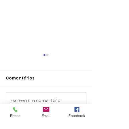
Comentários
Escreva um comentário
Calendário Escolar
Concurso par
2026/2027
Técnico Super
Phone
Email
Facebook
Psicólogo