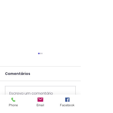
Comentários
Escreva um comentário
Calendário Escolar
Concurso par
2026/2027
Técnico Super
Phone
Email
Facebook
Psicólogo