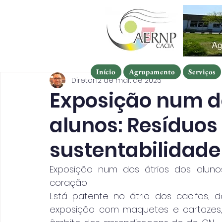
Início
Agrupamento
Serviços
Início
Agrupamento
Serviços
Início
Agrupamento
Serviços
Diretor
12 de mar. de 2025
Exposição num do
alunos: Resíduos
sustentabilidade
Exposição num dos átrios dos alunos
coração
Está patente no átrio dos cacifos, d
exposição com maquetes e cartazes, c