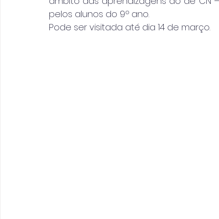
âmbito das aprendizagens do de CN – “
pelos alunos do 9º ano.
Pode ser visitada até dia 14 de março.