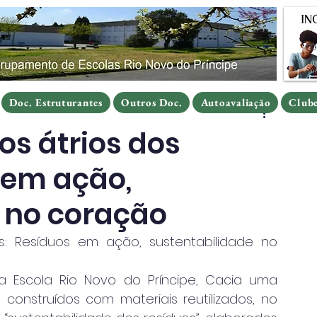
Doc. Estruturantes
Outros Doc.
Autoavaliação
Clube
Doc. Estruturantes
Outros Doc.
Autoavaliação
Clube
Doc. Estruturantes
Outros Doc.
Autoavaliação
Club
s átrios dos
 em ação,
 no coração
: Resíduos em ação, sustentabilidade no 
a Escola Rio Novo do Príncipe, Cacia uma 
onstruídos com materiais reutilizados, no 