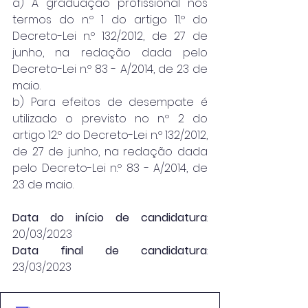
a) A graduação profissional nos 
termos do n.º 1 do artigo 11.º do 
Decreto-Lei n.º 132/2012, de 27 de 
junho, na redação dada pelo 
Decreto-Lei n.º 83 - A/2014, de 23 de 
maio.
b) Para efeitos de desempate é 
utilizado o previsto no n.º 2 do 
artigo 12.º do Decreto-Lei n.º 132/2012, 
de 27 de junho, na redação dada 
pelo Decreto-Lei n.º 83 - A/2014, de 
23 de maio.
Data do início de candidatura
: 
20/03/2023
Data final de candidatura
: 
23/03/2023