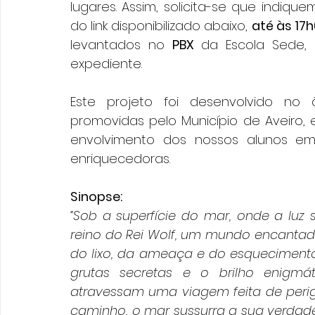
lugares. Assim, solicita-se que indiqu
do link disponibilizado abaixo, 
até às 17h
levantados no 
PBX
 da Escola Sede, 
expediente.
Este projeto foi desenvolvido no â
promovidas pelo Município de Aveiro, 
envolvimento dos nossos alunos em ex
enriquecedoras.
Sinopse:
“Sob a superfície do mar, onde a luz
reino do Rei Wolf, um mundo encanta
do lixo, da ameaça e do esquecimento. 
grutas secretas e o brilho enigmá
atravessam uma viagem feita de perig
caminho, o mar sussurra a sua verdade a