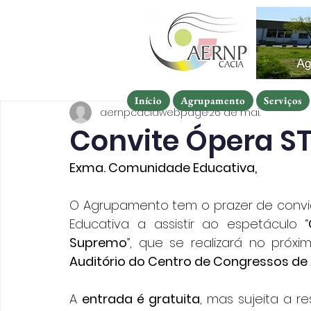
Início
Agrupamento
Serviços
Início
Agrupamento
Serviços
Início
Agrupamento
Serviços
aernpcaciawebpage
26 de mai.
Convite Ópera S
Exma. Comunidade Educativa,
O Agrupamento tem o prazer de conv
Educativa a assistir ao espetáculo “
Supremo
”, que se realizará no próxi
Auditório do Centro de Congressos de 
A 
entrada é gratuita
, mas sujeita a r