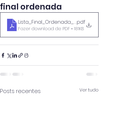
final ordenada
Lista_Final_Ordenada_Horário_1 (Gr 550)
.pdf
Fazer download de PDF • 181KB
Ver tudo
Posts recentes