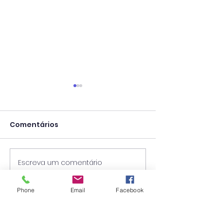
Comentários
Escreva um comentário
Concurso para
Concurso par
Técnico Superior -
Técnico Super
Psicólogo
Técnico de Se
Phone
Email
Facebook
Social