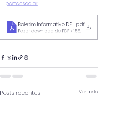
portoescolar
.
Boletim Informativo DE AERNP 05
.pdf
Fazer download de PDF • 1.58MB
Ver tudo
Posts recentes