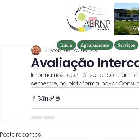
Início
Agrupamento
Serviços
Início
Agrupamento
Serviços
Início
Agrupamento
Serviços
Diretor
6 de nov. de 2023
Avaliação Interca
Informamos que já se encontram disp
semestre, na plataforma Inovar Consult
Posts recentes