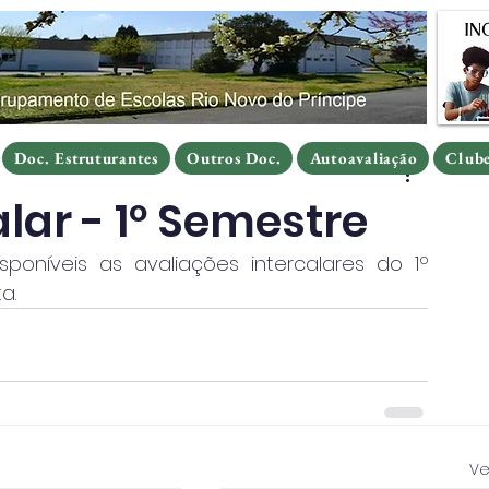
Doc. Estruturantes
Outros Doc.
Autoavaliação
Clube
Doc. Estruturantes
Outros Doc.
Autoavaliação
Clube
Doc. Estruturantes
Outros Doc.
Autoavaliação
Club
lar - 1º Semestre
oníveis as avaliações intercalares do 1º 
a.
Ve