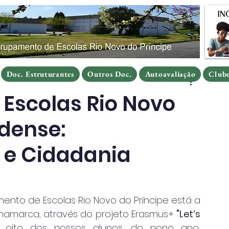
Doc. Estruturantes
Outros Doc.
Autoavaliação
Clube
Doc. Estruturantes
Outros Doc.
Autoavaliação
Clube
Doc. Estruturantes
Outros Doc.
Autoavaliação
Club
Escolas Rio Novo
dense:
 e Cidadania
ento de Escolas Rio Novo do Príncipe está a 
namarca, através do projeto Erasmus+ 
"Let’s 
e oito dos nossos alunos, do nono ano, 