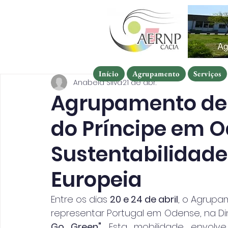
Início
Agrupamento
Serviços
Início
Agrupamento
Serviços
Início
Agrupamento
Serviços
Anabela Silva
21 de abr.
Agrupamento de 
do Príncipe em O
Sustentabilidade
Europeia
Entre os dias 
20 e 24 de abril
, o Agrupam
representar Portugal em Odense, na Di
Go Green"
. Esta mobilidade envolv