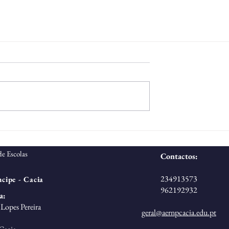
e Escolas
Contactos:
234913573
cipe - Cacia
962192932
a:
Lopes Pereira
geral@aernpcacia.edu.pt