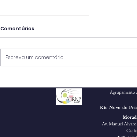
Comentários
Escreva um comentário
Projeto Erasmus+ “LEt’s
Go Green”: Alunos e
Agrupamento d
professores unidos por
um futuro sustentável
Rio Novo do Prín
Morad
Av. Manuel Álvaro 
Cacia